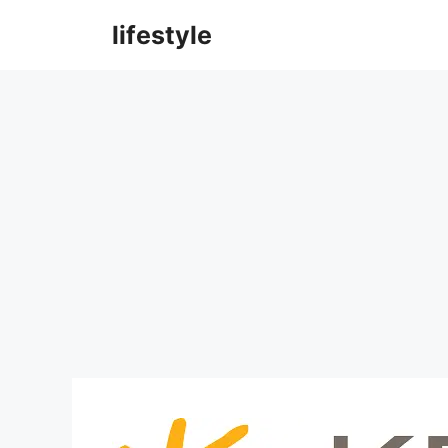
컨
lifestyle
텐
츠
로
건
너
뛰
기