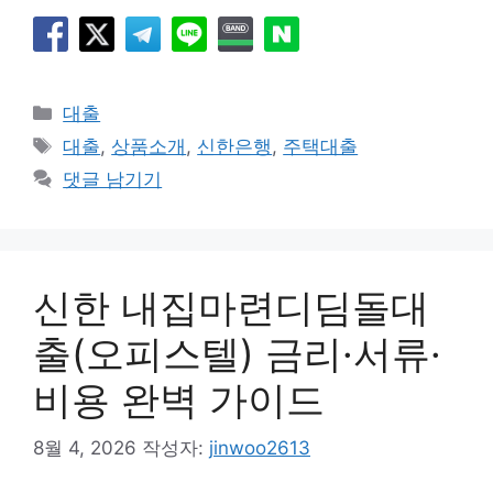
카
대출
테
태
대출
,
상품소개
,
신한은행
,
주택대출
고
그
댓글 남기기
리
신한 내집마련디딤돌대
출(오피스텔) 금리·서류·
비용 완벽 가이드
8월 4, 2026
작성자:
jinwoo2613