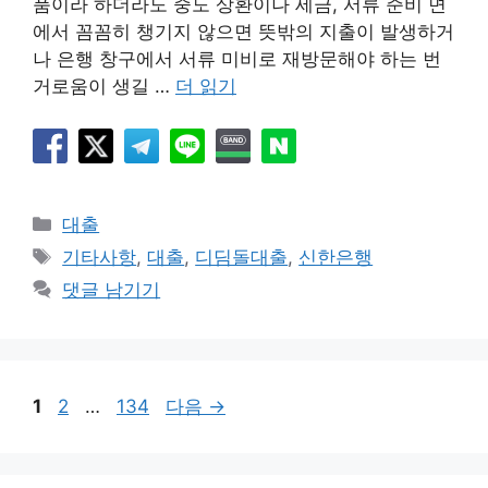
품이라 하더라도 중도 상환이나 세금, 서류 준비 면
에서 꼼꼼히 챙기지 않으면 뜻밖의 지출이 발생하거
나 은행 창구에서 서류 미비로 재방문해야 하는 번
거로움이 생길 …
더 읽기
카
대출
테
태
기타사항
,
대출
,
디딤돌대출
,
신한은행
고
그
댓글 남기기
리
페
페
페
1
2
…
134
다음
→
이
이
이
지
지
지