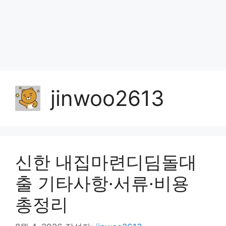
jinwoo2613
신한 내집마련디딤돌대
출 기타사항·서류·비용
총정리