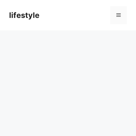
컨
텐
lifestyle
메
츠
로
뉴
건
너
뛰
기