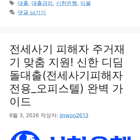
테
태
대출
,
대출금리
,
신한은행
,
이율
고
그
댓글 남기기
리
전세사기 피해자 주거재
기 맞춤 지원! 신한 디딤
돌대출(전세사기피해자
전용_오피스텔) 완벽 가
이드
8월 3, 2026
작성자:
jinwoo2613