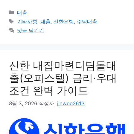
카
대출
테
태
기타사항
,
대출
,
신한은행
,
주택대출
고
그
댓글 남기기
리
신한 내집마련디딤돌대
출(오피스텔) 금리·우대
조건 완벽 가이드
8월 3, 2026
작성자:
jinwoo2613