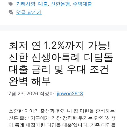
테
태
기타사항
,
대출
,
신한은행
,
주택대출
고
그
댓글 남기기
리
최저 연 1.2%까지 가능!
신한 신생아특례 디딤돌
대출 금리 및 우대 조건
완벽 해부
7월 23, 2026
작성자:
jinwoo2613
소중한 아이의 출생과 함께 내 집 마련을 준비하는
신혼·출산 가구에게 가장 강력한 무기는 단연 ‘신생
아 특례 내집마련 디딤돌 대출’입니다. 기존 디딤돌