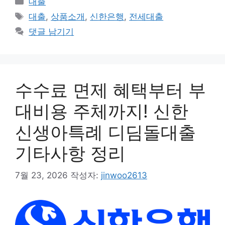
대출
테
태
대출
,
상품소개
,
신한은행
,
전세대출
고
그
댓글 남기기
리
수수료 면제 혜택부터 부
대비용 주체까지! 신한
신생아특례 디딤돌대출
기타사항 정리
7월 23, 2026
작성자:
jinwoo2613