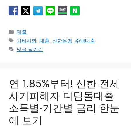
카
대출
테
태
기타사항
,
대출
,
신한은행
,
주택대출
고
그
댓글 남기기
리
연 1.85%부터! 신한 전세
사기피해자 디딤돌대출
소득별·기간별 금리 한눈
에 보기