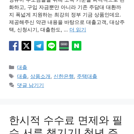
화하고, 구입 자금뿐만 아니라 기존 주담대 대환까
지 폭넓게 지원하는 최강의 정부 기금 상품인데요.
제공해주신 약관 내용을 바탕으로 대출고객, 대상주
택, 신청시기, 대출한도, …
더 읽기
카
대출
테
태
대출
,
상품소개
,
신한은행
,
주택대출
고
그
댓글 남기기
리
한시적 수수료 면제와 필
수 서류 챙기기! 청년 주