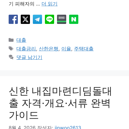
기 피해자의 …
더 읽기
카
대출
테
태
대출금리
,
산한은행
,
이율
,
주택대출
고
그
댓글 남기기
리
신한 내집마련디딤돌대
출 자격·개요·서류 완벽
가이드
8월 4, 2026
작성자:
jinwoo2613