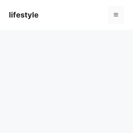
컨
텐
lifestyle
메
츠
로
뉴
건
너
뛰
기