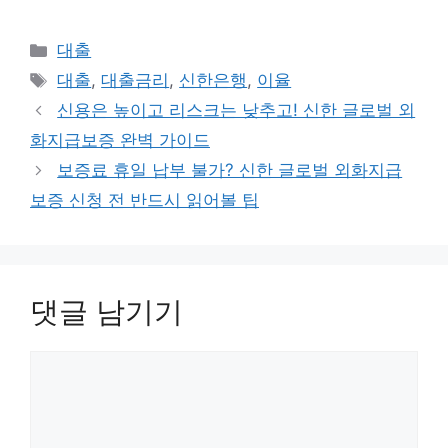
카
대출
테
태
대출
,
대출금리
,
신한은행
,
이율
고
그
신용은 높이고 리스크는 낮추고! 신한 글로벌 외
리
화지급보증 완벽 가이드
보증료 휴일 납부 불가? 신한 글로벌 외화지급
보증 신청 전 반드시 읽어볼 팁
댓글 남기기
댓
글