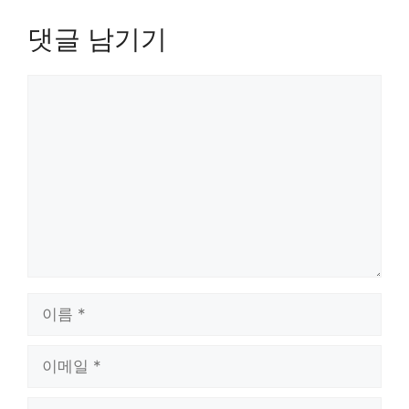
댓글 남기기
댓
글
이
름
이
메
일
웹