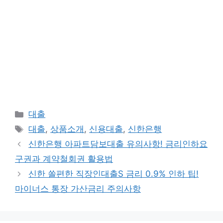
카
대출
테
태
대출
,
상품소개
,
신용대출
,
신한은행
고
그
신한은행 아파트담보대출 유의사항! 금리인하요
리
구권과 계약철회권 활용법
신한 쏠편한 직장인대출S 금리 0.9% 인하 팁!
마이너스 통장 가산금리 주의사항