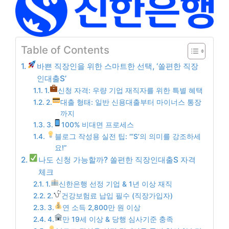
Table of Contents
바쁜 직장인을 위한 스마트한 선택, ‘쏠편한 직장
인대출S’
1.
신청 자격: 우량 기업 재직자를 위한 특별 혜택
2.
대출 형태: 일반 신용대출부터 마이너스 통장
까지
3.
100% 비대면 프로세스
블로그 작성용 실전 팁: “‘S’의 의미를 강조하세
요!”
나도 신청 가능할까? 쏠편한 직장인대출S 자격
체크
1.
신한은행 선정 기업 & 1년 이상 재직
2.
건강보험료 납입 필수 (직장가입자)
3.
연 소득 2,800만 원 이상
4.
만 19세 이상 & 당행 심사기준 충족