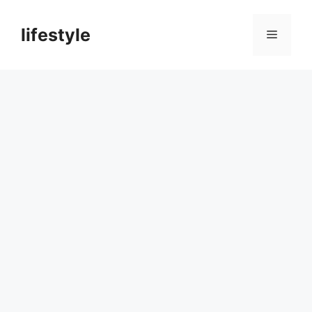
컨
텐
lifestyle
메
츠
로
뉴
건
너
뛰
기