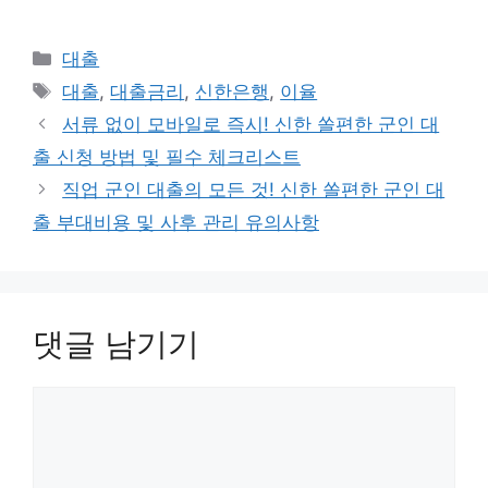
카
대출
테
태
대출
,
대출금리
,
신한은행
,
이율
고
그
서류 없이 모바일로 즉시! 신한 쏠편한 군인 대
리
출 신청 방법 및 필수 체크리스트
직업 군인 대출의 모든 것! 신한 쏠편한 군인 대
출 부대비용 및 사후 관리 유의사항
댓글 남기기
댓
글