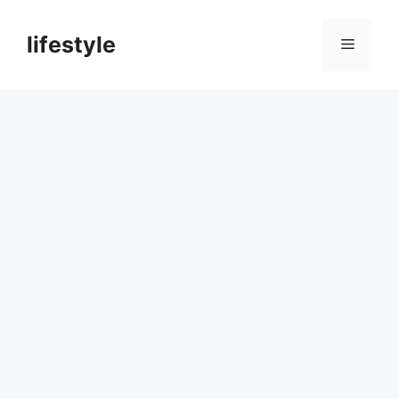
컨
텐
lifestyle
메
츠
로
뉴
건
너
뛰
기