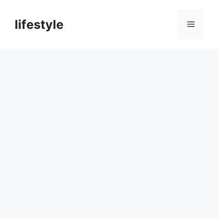
컨
텐
lifestyle
메
츠
로
뉴
건
너
뛰
기