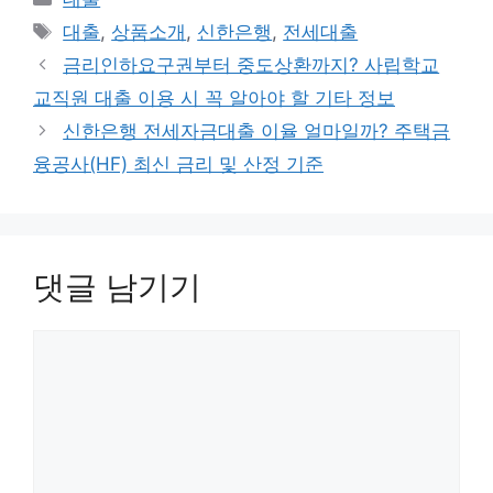
테
태
대출
,
상품소개
,
신한은행
,
전세대출
고
그
금리인하요구권부터 중도상환까지? 사립학교
리
교직원 대출 이용 시 꼭 알아야 할 기타 정보
신한은행 전세자금대출 이율 얼마일까? 주택금
융공사(HF) 최신 금리 및 산정 기준
댓글 남기기
댓
글