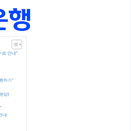
수료 안내”
상환하기”
분담)
”
안내