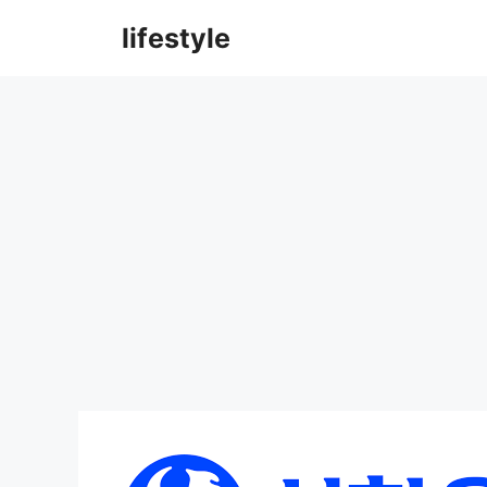
컨
lifestyle
텐
츠
로
건
너
뛰
기