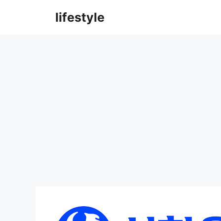
컨
lifestyle
텐
츠
로
건
너
뛰
기