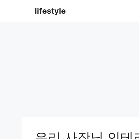
컨
lifestyle
텐
츠
로
건
너
뛰
기
우리 사장님 인테