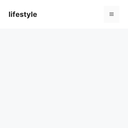
컨
텐
lifestyle
메
츠
로
뉴
건
너
뛰
기