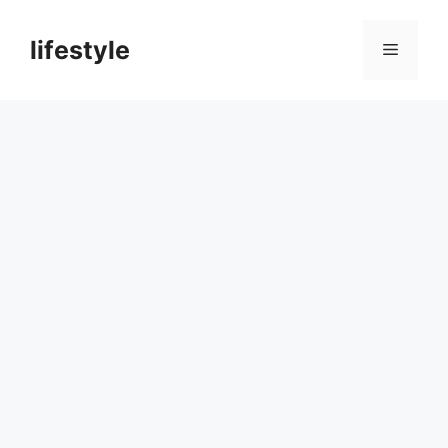
컨
텐
lifestyle
메
츠
로
뉴
건
너
뛰
기