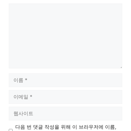
댓
글
이
름
이
메
일
웹
사
이
다음 번 댓글 작성을 위해 이 브라우저에 이름,