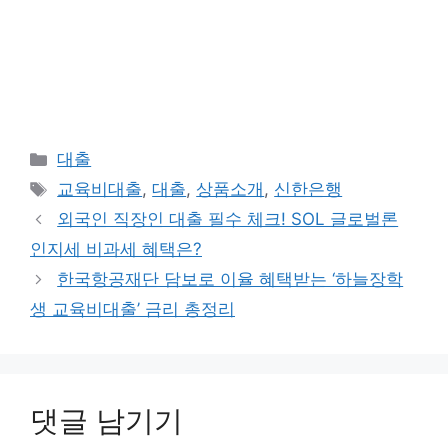
카
대출
테
태
교육비대출
,
대출
,
상품소개
,
신한은행
고
그
외국인 직장인 대출 필수 체크! SOL 글로벌론
리
인지세 비과세 혜택은?
한국항공재단 담보로 이율 혜택받는 ‘하늘장학
생 교육비대출’ 금리 총정리
댓글 남기기