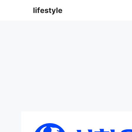
컨
lifestyle
텐
츠
로
건
너
뛰
기