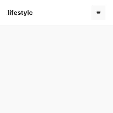
컨
텐
lifestyle
메
츠
로
뉴
건
너
뛰
기