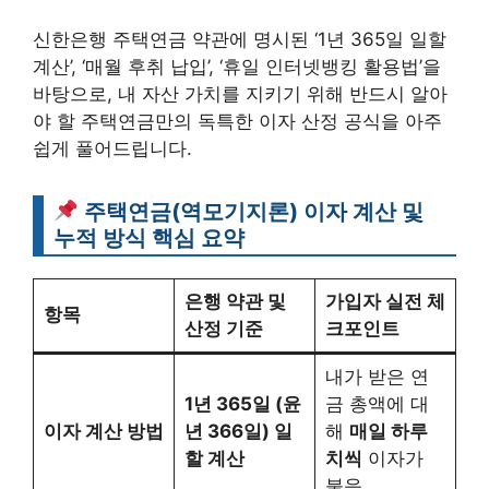
신한은행 주택연금 약관에 명시된 ‘1년 365일 일할
계산’, ‘매월 후취 납입’, ‘휴일 인터넷뱅킹 활용법’을
바탕으로, 내 자산 가치를 지키기 위해 반드시 알아
야 할 주택연금만의 독특한 이자 산정 공식을 아주
쉽게 풀어드립니다.
주택연금(역모기지론) 이자 계산 및
누적 방식 핵심 요약
은행 약관 및
가입자 실전 체
항목
산정 기준
크포인트
내가 받은 연
1년 365일 (윤
금 총액에 대
이자 계산 방법
년 366일) 일
해
매일 하루
할 계산
치씩
이자가
붙음