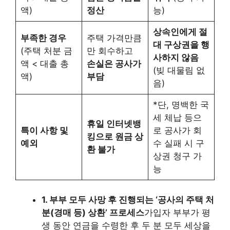
액)
정산
능)
상속인에게 절
부족한 경우
주택 가격만큼
대 구상권을 행
(주택 처분 금
만 회수하고
사하지 않음
액 < 대출 총
손실은 공사가
(빚 대물림 없
액)
부담
음)
*단, 명백한 국
세 체납 등으
휴일 인터넷뱅
특이 사항 및
로 공사가 회
킹으로 원금 상
예외
수 실패 시 구
환 불가
상권 청구 가
능
1. 부부 모두 사망 후 진행되는 ‘공사의 주택 처
분(경매 등) 상환’ 프로세스
가입자 부부가 평
생 동안 연금을 수령한 후 두 분 모두 세상을