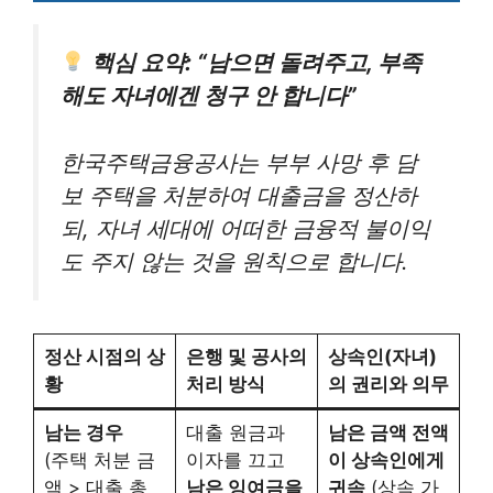
핵심 요약: “남으면 돌려주고, 부족
해도 자녀에겐 청구 안 합니다”
한국주택금융공사는 부부 사망 후 담
보 주택을 처분하여 대출금을 정산하
되, 자녀 세대에 어떠한 금융적 불이익
도 주지 않는 것을 원칙으로 합니다.
정산 시점의 상
은행 및 공사의
상속인(자녀)
황
처리 방식
의 권리와 의무
남는 경우
대출 원금과
남은 금액 전액
(주택 처분 금
이자를 끄고
이 상속인에게
액 > 대출 총
남은 잉여금을
귀속
(상속 가