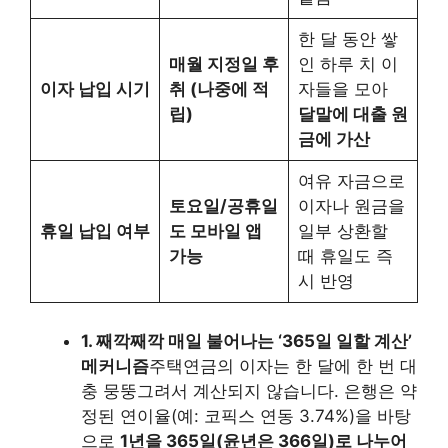
한 달 동안 쌓
매월 지정일 후
인 하루 치 이
이자 납입 시기
취 (나중에 적
자들을 모아
립)
달말에 대출 원
금에 가산
여유 자금으로
토요일/공휴일
이자나 원금을
휴일 납입 여부
도 모바일 앱
일부 상환할
가능
때 휴일도 즉
시 반영
1. 째깍째깍 매일 불어나는 ‘365일 일할 계산’
메커니즘
주택연금의 이자는 한 달에 한 번 대
충 뭉뚱그려서 계산되지 않습니다. 은행은 약
정된 연이율(예: 코픽스 연동 3.74%)을 바탕
으로
1년을 365일(윤년은 366일)로 나누어