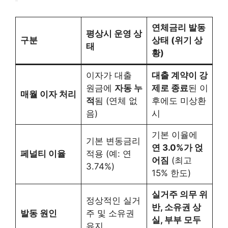
연체금리 발동
평상시 운영 상
구분
상태 (위기 상
태
황)
이자가 대출
대출 계약이 강
원금에
자동 누
제로 종료
된 이
매월 이자 처리
적
됨 (연체 없
후에도 미상환
음)
시
기본 이율에
기본 변동금리
연 3.0%가 얹
페널티 이율
적용 (예: 연
어짐
(최고
3.74%)
15% 한도)
실거주 의무 위
정상적인 실거
반, 소유권 상
발동 원인
주 및 소유권
실, 부부 모두
유지