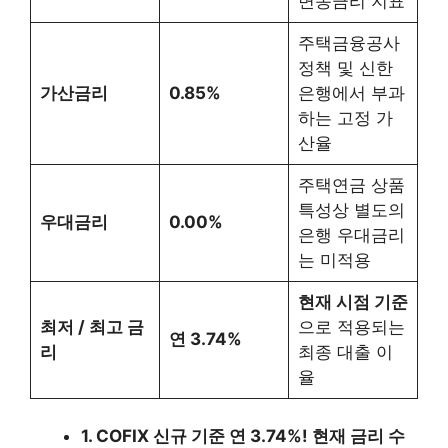
변동금리 지표
주택금융공사
정책 및 신한
가산금리
0.85%
은행에서 부과
하는 고정 가
산율
주택연금 상품
특성상 별도의
우대금리
0.00%
은행 우대금리
는 미적용
현재 시점 기준
최저 / 최고 금
으로 적용되는
연 3.74%
리
최종 대출 이
율
1. COFIX 신규 기준 연 3.74%! 현재 금리 수