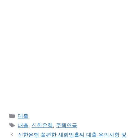
카
대출
테
태
대출
,
신한은행
,
주택연금
고
그
신한은행 쏠편한 새희망홀씨 대출 유의사항 및
리