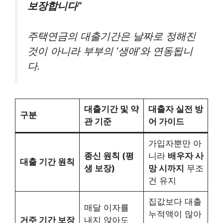
보장합니다”
주택연금의 대출기간은 날짜로 정해진
것이 아니라 부부의 ‘생애’와 연동됩니
다.
대출기간 및 약
대출자 실전 방
구분
관 기준
어 가이드
가입자뿐만 아
종신 원칙 (평
니라
배우자 사
대출 기간 원칙
생 보장)
망 시까지
무조
건 유지
집값보다 대출
매달 이자를
누적액이 많아
거주 기간 보장
내지 않아도