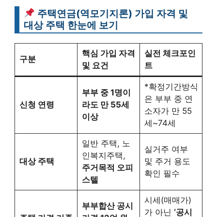
주택연금(역모기지론) 가입 자격 및
대상 주택 한눈에 보기
핵심 가입 자격
실전 체크포인
구분
및 요건
트
*확정기간방식
부부 중 1명이
은 부부 중 연
신청 연령
라도 만 55세
소자가 만 55
이상
세~74세
일반 주택, 노
실거주 여부
인복지주택,
대상 주택
및 주거 용도
주거목적 오피
확인 필수
스텔
시세(매매가)
부부합산 공시
가 아닌
‘공시