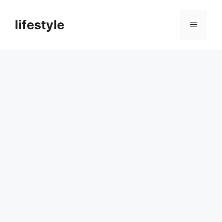
컨
텐
lifestyle
메
츠
로
뉴
건
너
뛰
기