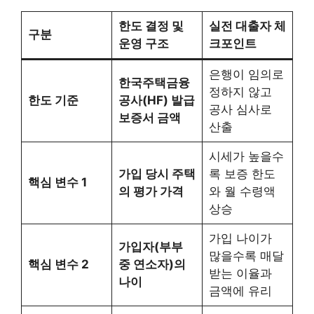
한도 결정 및
실전 대출자 체
구분
운영 구조
크포인트
은행이 임의로
한국주택금융
정하지 않고
한도 기준
공사(HF) 발급
공사 심사로
보증서 금액
산출
시세가 높을수
가입 당시 주택
록 보증 한도
핵심 변수 1
의 평가 가격
와 월 수령액
상승
가입 나이가
가입자(부부
많을수록 매달
핵심 변수 2
중 연소자)의
받는 이율과
나이
금액에 유리