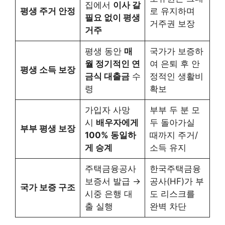
집에서
이사 갈
평생 주거 안정
로 유지하며
필요 없이 평생
거주권 보장
거주
평생 동안
매
국가가 보증하
월 정기적인 연
여 은퇴 후 안
평생 소득 보장
금식 대출금
수
정적인 생활비
령
확보
가입자 사망
부부 두 분 모
시
배우자에게
두 돌아가실
부부 평생 보장
100% 동일하
때까지 주거/
게 승계
소득 유지
주택금융공사
한국주택금융
보증서 발급 →
공사(HF)가 부
국가 보증 구조
시중 은행 대
도 리스크를
출 실행
완벽 차단