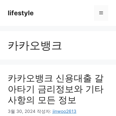
컨
텐
lifestyle
메
츠
로
뉴
건
너
카카오뱅크
뛰
기
카카오뱅크 신용대출 갈
아타기 금리정보와 기타
사항의 모든 정보
3월 30, 2024
작성자:
jinwoo2613