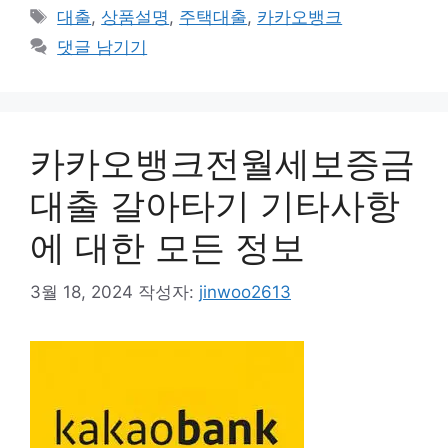
테
태
대출
,
상품설명
,
주택대출
,
카카오뱅크
고
그
댓글 남기기
리
카카오뱅크전월세보증금
대출 갈아타기 기타사항
에 대한 모든 정보
3월 18, 2024
작성자:
jinwoo2613