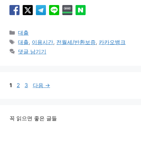
카
대출
테
태
대출
,
이용시간
,
전월세/반환보증
,
카카오뱅크
고
그
댓글 남기기
리
페
페
페
1
2
3
다음
→
이
이
이
지
지
지
꼭 읽으면 좋은 글들