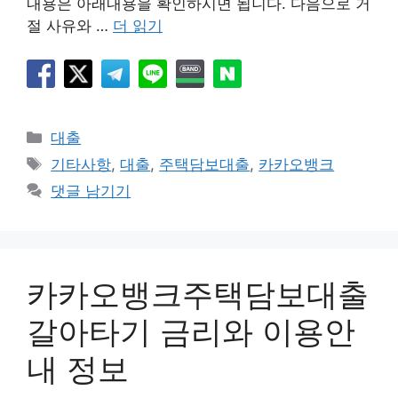
내용은 아래내용을 확인하시면 됩니다. 다음으로 거
절 사유와 …
더 읽기
카
대출
테
태
기타사항
,
대출
,
주택담보대출
,
카카오뱅크
고
그
댓글 남기기
리
카카오뱅크주택담보대출
갈아타기 금리와 이용안
내 정보