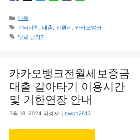
카
대출
테
태
기타사항
,
대출
,
전월세
,
카카오뱅크
고
그
댓글 남기기
리
카카오뱅크전월세보증금
대출 갈아타기 이용시간
및 기한연장 안내
3월 18, 2024
작성자:
jinwoo2613