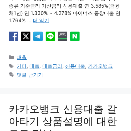
종류 기준금리 가산금리 신용대출 연 3.585%(금융
채1년) 연 1.330% ~ 4.278% 마이너스 통장대출 연
1.764% …
더 읽기
카
대출
테
태
기타
,
대출
,
대출금리
,
신용대출
,
카카오뱅크
고
그
댓글 남기기
리
카카오뱅크 신용대출 갈
아타기 상품설명에 대한