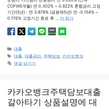
COFIX6개월) 연 0.302% ~ 0.822% 혼합금리 고정
기간(5년) : 연 3.878% (금융채5년) 연 -0.154% ~
0.176% 고정기간 종료 후 …
더 읽기
카
대출
테
태
대출
,
대출금리
,
주택담보
,
카카오뱅크
고
그
댓글 남기기
리
카카오뱅크주택담보대출
갈아타기 상품설명에 대