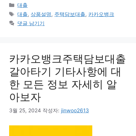
카
대출
테
태
대출
,
상품설명
,
주택담보대출
,
카카오뱅크
고
그
댓글 남기기
리
카카오뱅크주택담보대출
갈아타기 기타사항에 대
한 모든 정보 자세히 알
아보자
3월 25, 2024
작성자:
jinwoo2613