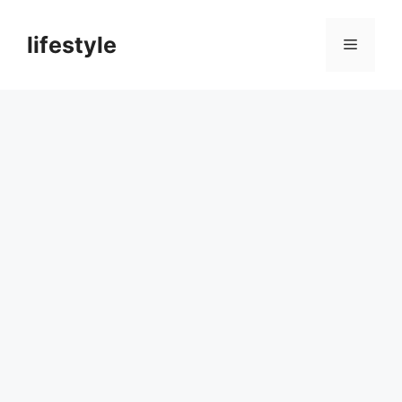
컨
텐
lifestyle
메
츠
로
뉴
건
너
뛰
기