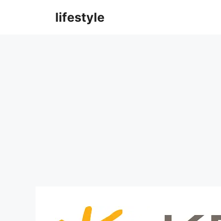
컨
lifestyle
텐
츠
로
건
너
뛰
기