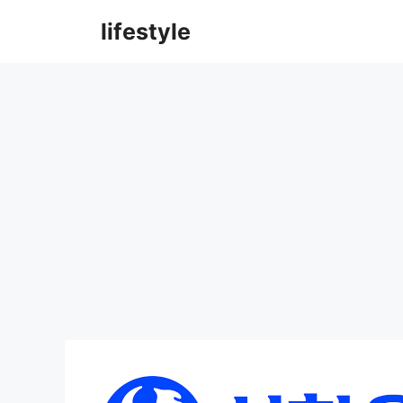
컨
lifestyle
텐
츠
로
건
너
뛰
기