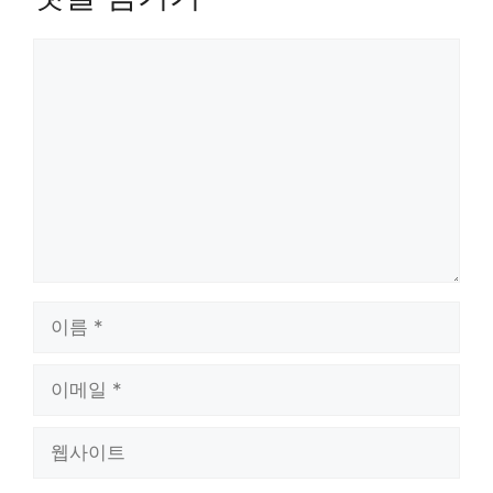
댓
글
이
름
이
메
일
웹
사