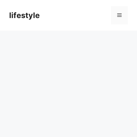
컨
텐
lifestyle
메
츠
로
뉴
건
너
뛰
기