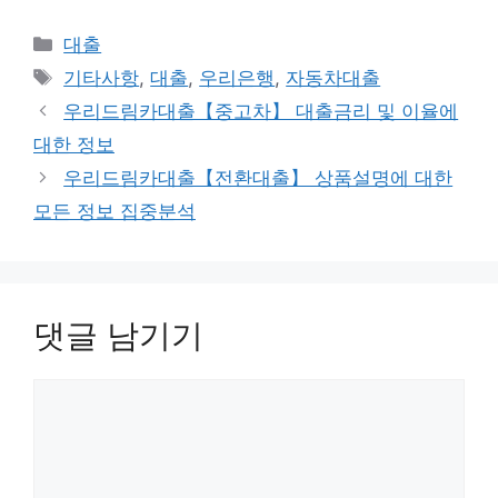
카
대출
테
태
기타사항
,
대출
,
우리은행
,
자동차대출
고
그
우리드림카대출【중고차】 대출금리 및 이율에
리
대한 정보
우리드림카대출【전환대출】 상품설명에 대한
모든 정보 집중분석
댓글 남기기
댓
글