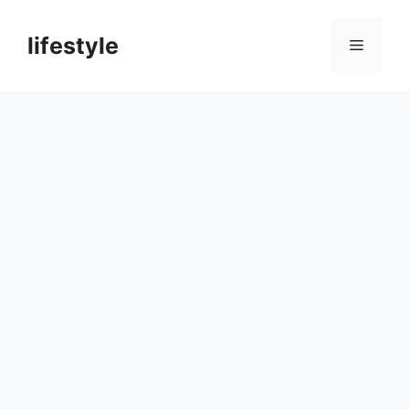
컨
텐
lifestyle
메
츠
로
뉴
건
너
뛰
기