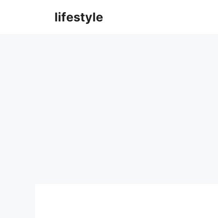
컨
lifestyle
텐
츠
로
건
너
뛰
기