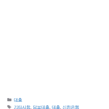
카
대출
테
태
기타사항
,
담보대출
,
대출
,
신한은행