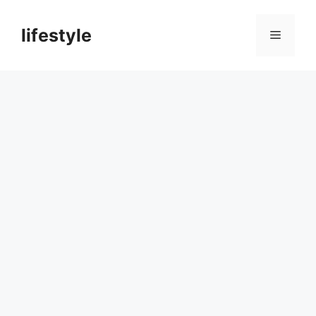
컨
텐
lifestyle
메
츠
로
뉴
건
너
뛰
기