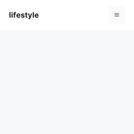
컨
텐
lifestyle
메
츠
로
뉴
건
너
뛰
기