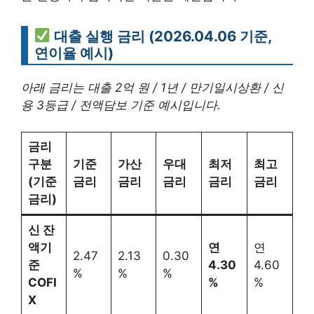
대출 실행 금리 (2026.04.06 기준,
연이율 예시)
아래 금리는 대출 2억 원 / 1년 / 만기일시상환 / 신
용 3등급 / 전액담보 기준 예시입니다.
금리
구분
기준
가산
우대
최저
최고
(기준
금리
금리
금리
금리
금리
금리)
신 잔
액기
연
연
2.47
2.13
0.30
준
4.30
4.60
%
%
%
COFI
%
%
X