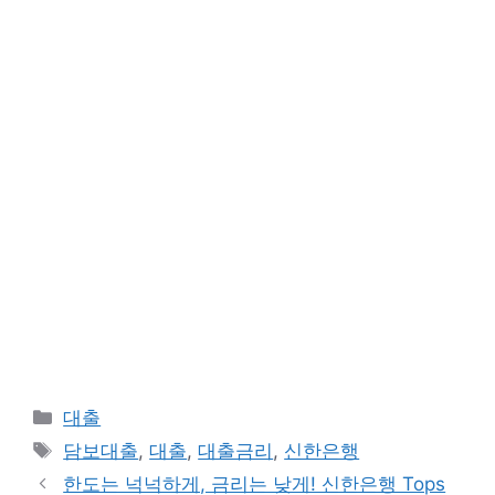
카
대출
테
태
담보대출
,
대출
,
대출금리
,
신한은행
고
그
한도는 넉넉하게, 금리는 낮게! 신한은행 Tops