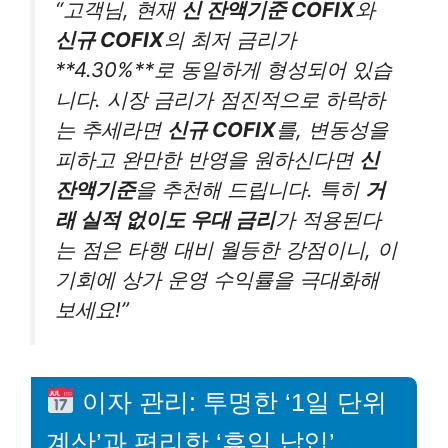
“고객님, 현재
신 잔액기준 COFIX
와
신규 COFIX
의 최저 금리가
**4.30%**로 동일하게 형성되어 있습
니다. 시장 금리가 점진적으로 하락하
는 추세라면
신규 COFIX
를, 변동성을
피하고 완만한 반영을 원하신다면
신
잔액기준
을 추천해 드립니다. 특히
거
래 실적 없이도 우대 금리
가 적용된다
는 점은 타행 대비 월등한 강점이니, 이
기회에 상가 운영 수익률을 극대화해
보세요!”
이자 관리: 투명한 ‘1일 단위
계산’과 편리한 ‘휴일 납입’