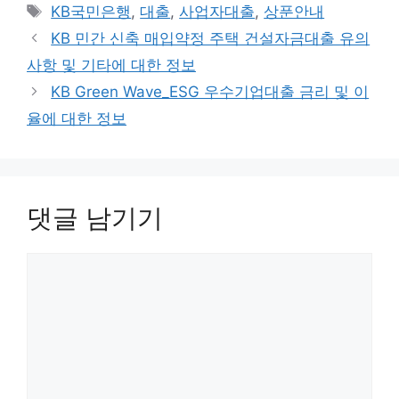
테
태
KB국민은행
,
대출
,
사업자대출
,
상푼안내
고
그
KB 민간 신축 매입약정 주택 건설자금대출 유의
리
사항 및 기타에 대한 정보
KB Green Wave_ESG 우수기업대출 금리 및 이
율에 대한 정보
댓글 남기기
댓
글