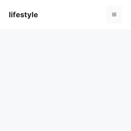
컨
텐
lifestyle
메
츠
로
뉴
건
너
뛰
기