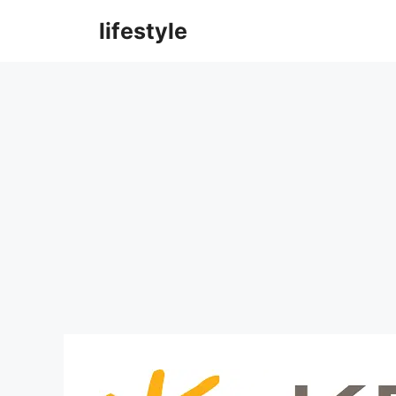
컨
lifestyle
텐
츠
로
건
너
뛰
기