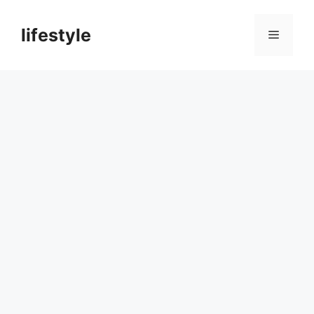
컨
텐
lifestyle
메
츠
로
뉴
건
너
뛰
기