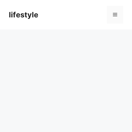
컨
텐
lifestyle
메
츠
로
뉴
건
너
뛰
기