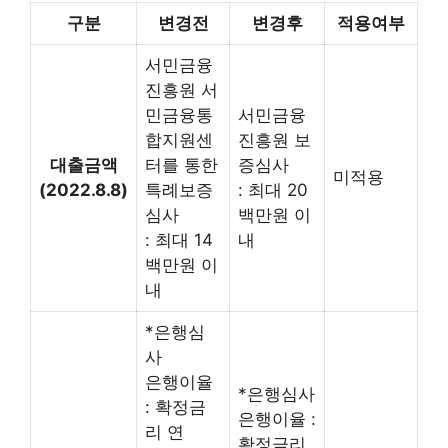
구분
변경전
변경후
적용여부
서민금융
진흥원 서
민금융통
서민금융
합지원센
진흥원 보
대출금액
터를 통한
증심사
미적용
(2022.8.8)
특례보증
: 최대 20
심사
백만원 이
: 최대 14
내
백만원 이
내
*은행심
사
은행이율
*은행심사
: 확정금
은행이율 :
리 연
확정금리