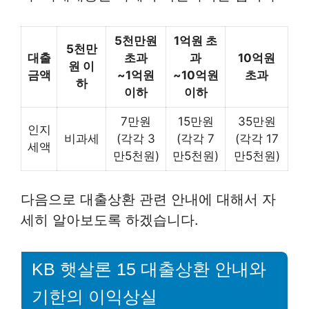
5천만원
1억원 초
5천만
대출
초과
과
10억원
원 이
금액
~1억원
~10억원
초과
하
이하
이하
7만원
15만원
35만원
인지
비과세
(각각 3
(각각 7
(각각 17
세액
만5천원)
만5천원)
만5천원)
다음으로 대출상환 관련 안내에 대해서 자
세히 알아보도록 하겠습니다.
KB 햇살론 15 대출상환 안내와
기한의 이익상실