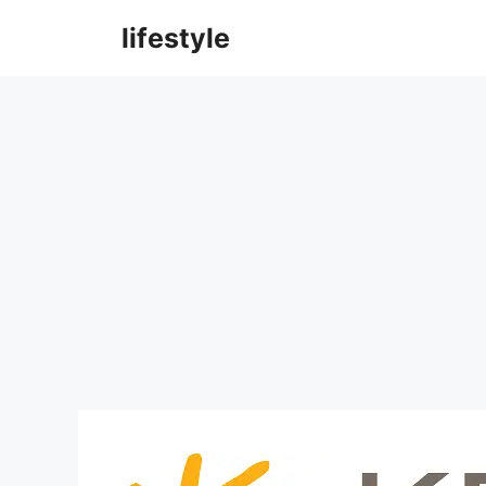
컨
lifestyle
텐
츠
로
건
너
뛰
기