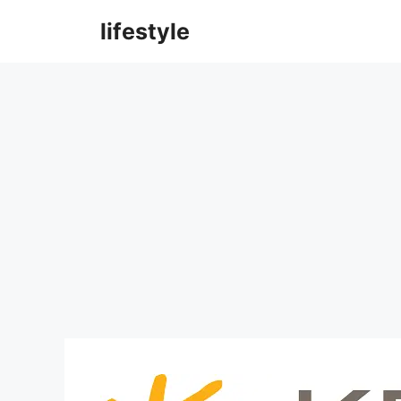
컨
lifestyle
텐
츠
로
건
너
뛰
기