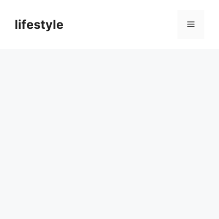
컨
텐
lifestyle
메
츠
로
뉴
건
너
뛰
기