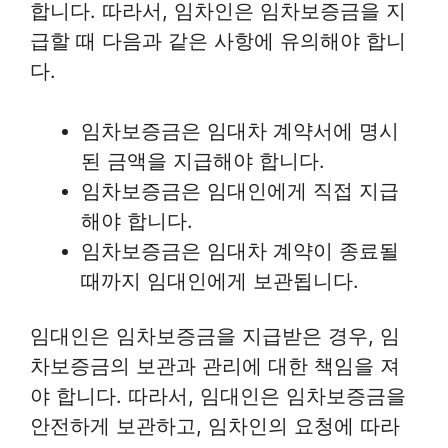
합니다. 따라서, 임차인은 임차보증금을 지
급할 때 다음과 같은 사항에 유의해야 합니
다.
임차보증금은 임대차 계약서에 명시
된 금액을 지급해야 합니다.
임차보증금은 임대인에게 직접 지급
해야 합니다.
임차보증금은 임대차 계약이 종료될
때까지 임대인에게 보관됩니다.
임대인은 임차보증금을 지급받은 경우, 임
차보증금의 보관과 관리에 대한 책임을 져
야 합니다. 따라서, 임대인은 임차보증금을
안전하게 보관하고, 임차인의 요청에 따라