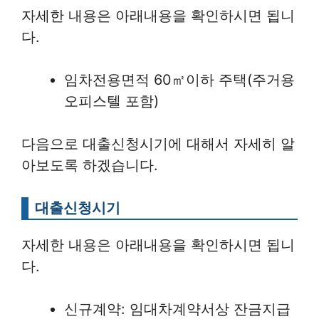
자세한 내용은 아래내용을 확인하시면 됩니
다.
임차전용면적 60㎡이하 주택(주거용
오피스텔 포함)
다음으로 대출신청시기에 대해서 자세히 알
아보도록 하겠습니다.
대출신청시기
자세한 내용은 아래내용을 확인하시면 됩니
다.
신규계약: 임대차계약서상 잔금지급