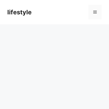
컨
텐
lifestyle
메
츠
로
뉴
건
너
뛰
기