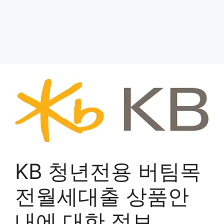
KB 청년전용 버팀목
전월세대출 상품안
내에 대한 정보