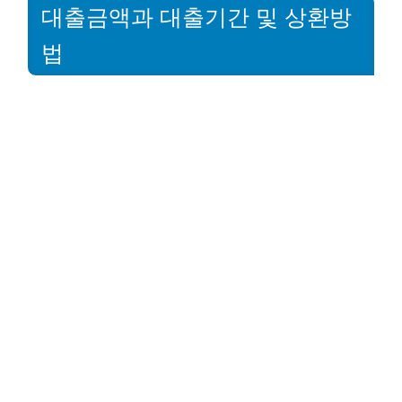
대출금액과 대출기간 및 상환방
법