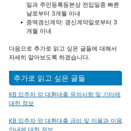
일과 주민등록등본상 전입일중 빠른
날로부터 3개월 이내
증액갱신계약: 갱신계약일로부터 3
개월 이내
다음으로 추가로 읽고 싶은 글들에 대해서
자세히 알아보도록 하겠습니다.
추가로 읽고 싶은 글들
KB 입주자 앞 대환대출 유의사항 및 기타에
대한 정보
KB 입주자 앞 대환대출 금리 및 이율과 이용
안내에 대한 정보