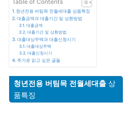
Table of Contents
청년전용 버팀목 전월세대출 상품특징
대출금액과 대출기간 및 상환방법
대출금액
대출기간 및 상환방법
대출대상주택과 대출신청시기
대출대상주택
대출신청시기
추가로 읽고 싶은 글들
청년전용 버팀목 전월세대출
상
품특징