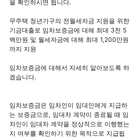
을 확인하시면 됩니다.
무주택 청년가구의 전월세자금 지원을 위한
기금대출로 임차보증금에 대해 최대 3천 5
백만원 및 월세자금에 대해 최대 1,200만원
까지 지원
임차보증금에 대해서 자세히 알아보도록 하
겠습니다.
임차보증금은 임차인이 임대인에게 지급하
는 보증금으로, 임대차 계약이 종료될 때 임
차인이 임대차 계약을 정상적으로 이행했는
지 여부를 확인하기 위한 목적으로 지급됩