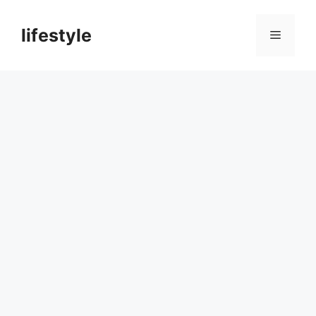
컨
텐
lifestyle
메
츠
로
뉴
건
너
뛰
기