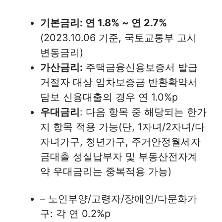
기본금리: 연 1.8% ~ 연 2.7%
(2023.10.06 기준, 국토교통부 고시
변동금리)
가산금리:
주택금융신용보증서 발급
거절자 대상 임차보증금 반환확약서
담보 신용대출의 경우 연 1.0%p
우대금리
: 다음 항목 중 해당되는 한가
지 항목 적용 가능(단, 1자녀/2자녀/다
자녀가구, 청년가구, 주거안정월세자
금대출 성실납부자 및 부동산전자계
약 우대금리는 중복적용 가능)
– 노인부양/고령자/장애인/다문화가
구: 각 연 0.2%p