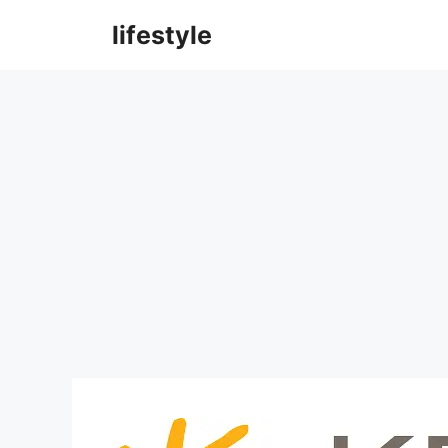
컨
lifestyle
텐
츠
로
건
너
뛰
기