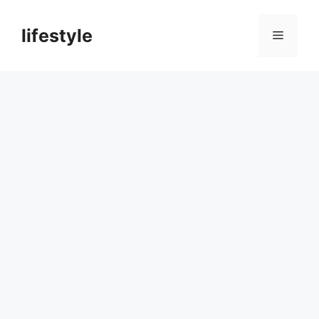
컨
텐
lifestyle
메
츠
로
뉴
건
너
뛰
기