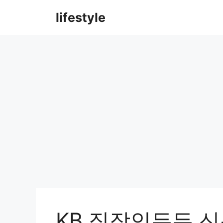
컨
lifestyle
텐
츠
로
건
너
뛰
기
KB 직장인든든 