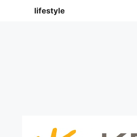
컨
lifestyle
텐
츠
로
건
너
뛰
기