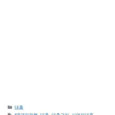
카
대출
테
태