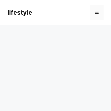
컨
텐
lifestyle
메
츠
로
뉴
건
너
뛰
기