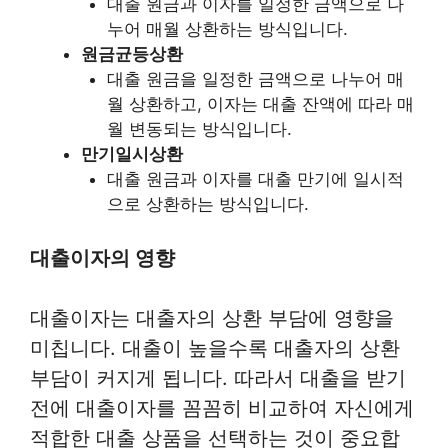
대출 원금과 이자를 일정한 금액으로 나
누어 매월 상환하는 방식입니다.
원금균등상환
대출 원금을 일정한 금액으로 나누어 매
월 상환하고, 이자는 대출 잔액에 따라 매
월 변동되는 방식입니다.
만기일시상환
대출 원금과 이자를 대출 만기에 일시적
으로 상환하는 방식입니다.
대출이자의 영향
대출이자는 대출자의 상환 부담에 영향을
미칩니다. 대출이 높을수록 대출자의 상환
부담이 커지게 됩니다. 따라서 대출을 받기
전에 대출이자를 꼼꼼히 비교하여 자신에게
적합한 대출 상품을 선택하는 것이 중요합