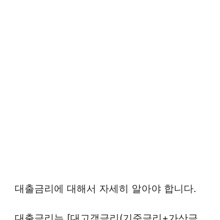
대출금리에 대해서 자세히 알아야 합니다.
대출금리는 [대고객금리(기준금리+가산금