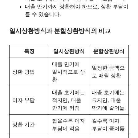
대출 만기까지 상환해야 하므로, 상환 부담이
클 수 있습니다.
일시상환방식과 분할상환방식의 비교
특징
일시상환방식
분할상환방식
대출 만기에
일정한 금액으
상환 방법
일시적으로 상
로 매월 상환
환
대출 초기에는
대출 초기에는
이자 부담
적지만, 대출
크지만, 대출
만기에 커짐
만기에 줄어듦
짧을수록 이자
길수록 이자
상환 기간
부담이 적음
부담이 줄어듦