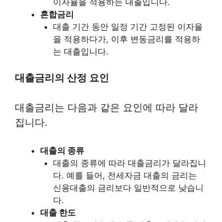
이자율을 적용하는 대출입니다.
혼합금리
대출 기간 동안 일정 기간 고정된 이자율
을 적용하다가, 이후 변동금리를 적용하
는 대출입니다.
대출금리의 산정 요인
대출금리는 다음과 같은 요인에 따라 달라
집니다.
대출의 종류
대출의 종류에 따라 대출금리가 달라집니
다. 예를 들어, 전세자금 대출의 금리는
신용대출의 금리보다 일반적으로 낮습니
다.
대출 한도