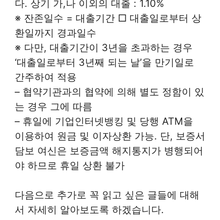
다. 상기 가,나 이외의 대출 : 1.10%
※ 잔존일수 = 대출기간 □ 대출일로부터 상
환일까지 경과일수
※ 다만, 대출기간이 3년을 초과하는 경우
‘대출일로부터 3년째 되는 날’을 만기일로
간주하여 적용
– 협약기관과의 협약에 의해 별도 정함이 있
는 경우 그에 따름
– 휴일에 기업인터넷뱅킹 및 당행 ATM을
이용하여 원금 및 이자상환 가능. 단, 보증서
담보 여신은 보증금액 해지통지가 병행되어
야 하므로 휴일 상환 불가
다음으로 추가로 꼭 읽고 싶은 글들에 대해
서 자세히 알아보도록 하겠습니다.