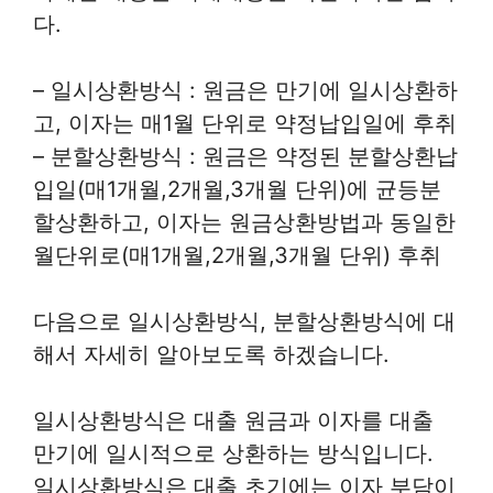
다.
– 일시상환방식 : 원금은 만기에 일시상환하
고, 이자는 매1월 단위로 약정납입일에 후취
– 분할상환방식 : 원금은 약정된 분할상환납
입일(매1개월,2개월,3개월 단위)에 균등분
할상환하고, 이자는 원금상환방법과 동일한
월단위로(매1개월,2개월,3개월 단위) 후취
다음으로 일시상환방식, 분할상환방식에 대
해서 자세히 알아보도록 하겠습니다.
일시상환방식은 대출 원금과 이자를 대출
만기에 일시적으로 상환하는 방식입니다.
일시상환방식은 대출 초기에는 이자 부담이