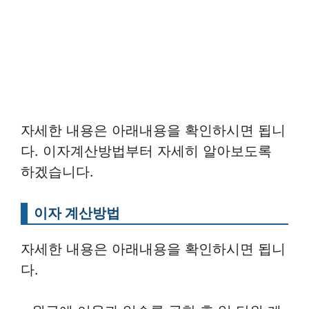
자세한 내용은 아래내용을 확인하시면 됩니
다. 이자계산방법부터 자세히 알아보도록
하겠습니다.
이자 계산방법
자세한 내용은 아래내용을 확인하시면 됩니
다.