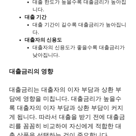
대출 한도가 높을수록 대출금리가 높아집
니다.
대출 기간
대출 기간이 길수록 대출금리가 높아집니
다.
대출자의 신용도
대출자의 신용도가 좋을수록 대출금리가
낮아집니다.
대출금리의 영향
대출금리는 대출자의 이자 부담과 상환 부
담에 영향을 미칩니다. 대출금리가 높을수
록 대출자의 이자 부담과 상환 부담이 커지
게 됩니다. 따라서 대출을 받기 전에 대출금
리를 꼼꼼히 비교하여 자신에게 적합한 대
출 상품을 선택하는 것이 중요합니다.