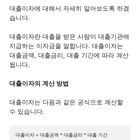
대출이자에 대해서 자세히 알아보도록 하겠
습니다.
대출이자란 대출을 받은 사람이 대출기관에
지급하는 이자금을 말합니다. 대출이자는
대출금액, 대출금리, 대출 기간에 따라 계산
됩니다.
대출이자의 계산 방법
대출이자는 다음과 같은 공식으로 계산할
수 있습니다.