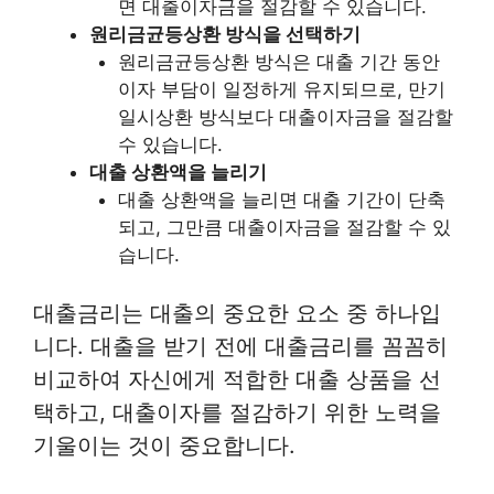
면 대출이자금을 절감할 수 있습니다.
원리금균등상환 방식을 선택하기
원리금균등상환 방식은 대출 기간 동안
이자 부담이 일정하게 유지되므로, 만기
일시상환 방식보다 대출이자금을 절감할
수 있습니다.
대출 상환액을 늘리기
대출 상환액을 늘리면 대출 기간이 단축
되고, 그만큼 대출이자금을 절감할 수 있
습니다.
대출금리는 대출의 중요한 요소 중 하나입
니다. 대출을 받기 전에 대출금리를 꼼꼼히
비교하여 자신에게 적합한 대출 상품을 선
택하고, 대출이자를 절감하기 위한 노력을
기울이는 것이 중요합니다.