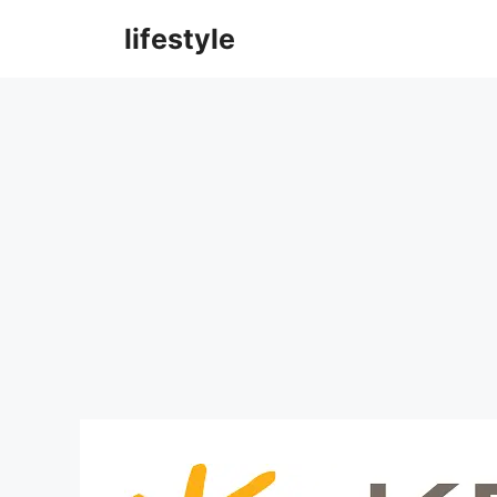
컨
lifestyle
텐
츠
로
건
너
뛰
기