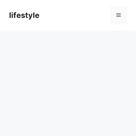
컨
텐
lifestyle
메
츠
로
뉴
건
너
뛰
기