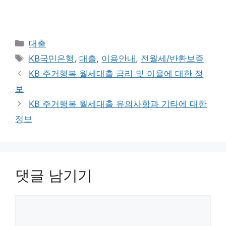
카
대출
테
태
KB국민은행
,
대출
,
이용안내
,
전월세/반환보증
고
그
KB 주거행복 월세대출 금리 및 이율에 대한 정
리
보
KB 주거행복 월세대출 유의사항과 기타에 대한
정보
댓글 남기기
댓
글