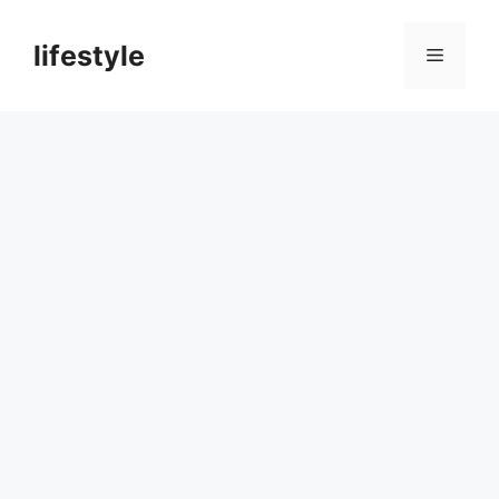
컨
텐
lifestyle
메
츠
로
뉴
건
너
뛰
기