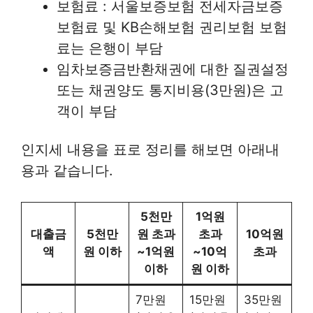
보험료 : 서울보증보험 전세자금보증
보험료 및 KB손해보험 권리보험 보험
료는 은행이 부담
임차보증금반환채권에 대한 질권설정
또는 채권양도 통지비용(3만원)은 고
객이 부담
인지세 내용을 표로 정리를 해보면 아래내
용과 같습니다.
5천만
1억원
대출금
5천만
원 초과
초과
10억원
액
원 이하
~1억원
~10억
초과
이하
원 이하
7만원
15만원
35만원