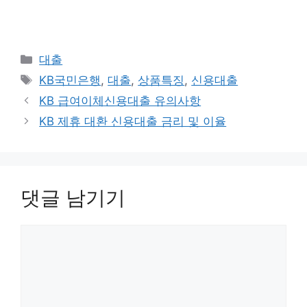
카
대출
테
태
KB국민은행
,
대출
,
상품특징
,
신용대출
고
그
KB 급여이체신용대출 유의사항
리
KB 제휴 대환 신용대출 금리 및 이율
댓글 남기기
댓
글