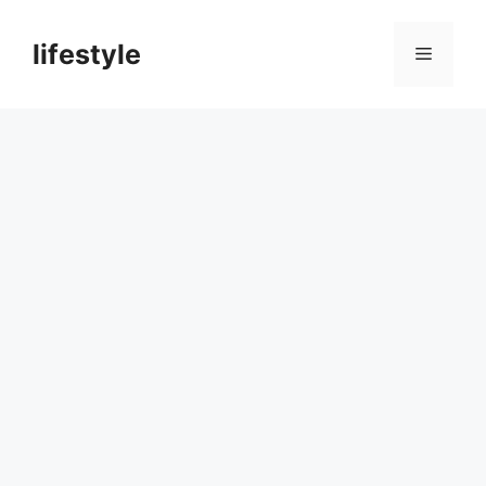
컨
텐
lifestyle
메
츠
로
뉴
건
너
뛰
기