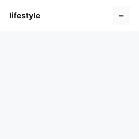
컨
텐
lifestyle
메
츠
로
뉴
건
너
뛰
기