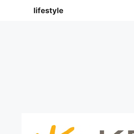
컨
lifestyle
텐
츠
로
건
너
뛰
기