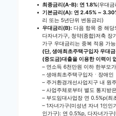
최종금리(A-B): 연 1.8%
(우대금
기본금리(A): 연 2.45% ~ 3.30
리 또는 5년단위 변동금리)
우대금리(B):
다음 항목 중 해당되
다자녀가구, 청약(종합)저축 장
가구 우대금리는 중복 적용 가능
(단, 생애최초주택구입자 우대금
(중도금)대출을 이용한 이력이 없
– 연소득 6천만원 이하 한부모가구
– 생애최초주택구입자ㆍ장애인ㆍ다
– 주거환경개선사업지구 내 원주민
– 사업주체로부터 별도 통지받은 
– 부도임대사업장 연 0.5%p(최초
– 1자녀가구(미성년 자녀 1인인가
인가구): 연 0.5%p, 다자녀가구