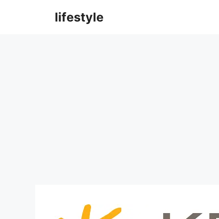
컨
lifestyle
텐
츠
로
건
너
뛰
기