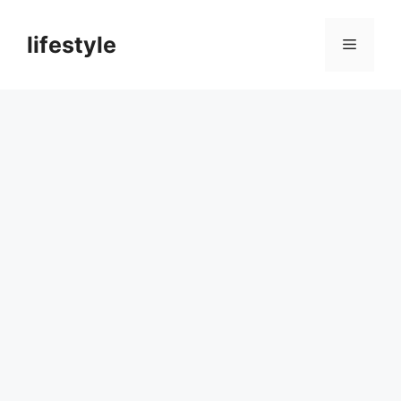
컨
텐
lifestyle
메
츠
로
뉴
건
너
뛰
기