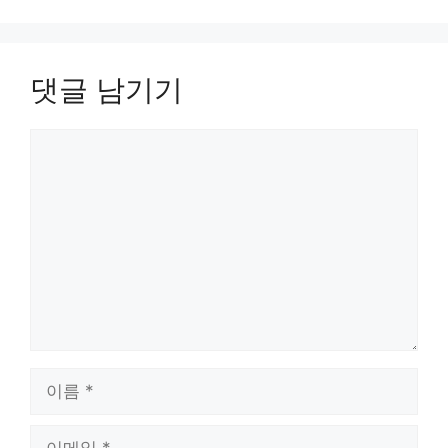
댓글 남기기
댓
글
이
름
이