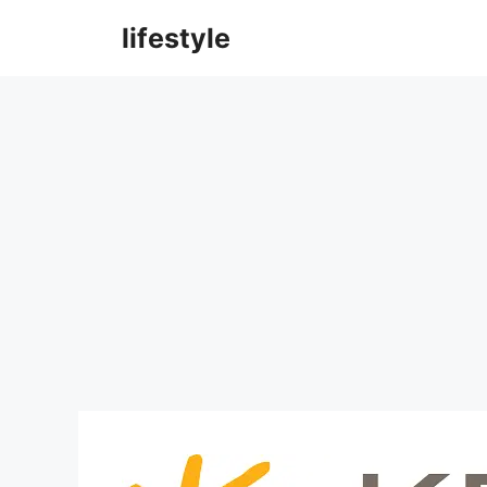
컨
lifestyle
텐
츠
로
건
너
뛰
기