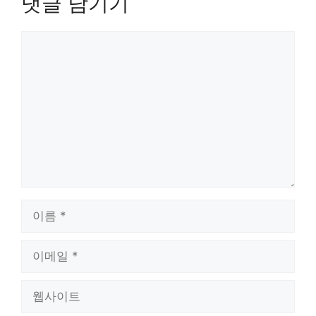
댓글 남기기
댓
글
이
름
이
메
일
웹
사