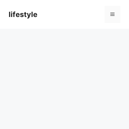
컨
텐
lifestyle
메
츠
로
뉴
건
너
뛰
기