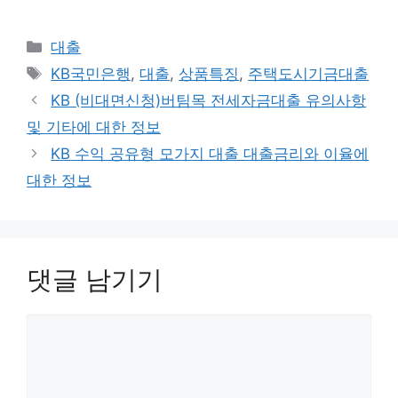
카
대출
테
태
KB국민은행
,
대출
,
상품특징
,
주택도시기금대출
고
그
KB (비대면신청)버팀목 전세자금대출 유의사항
리
및 기타에 대한 정보
KB 수익 공유형 모가지 대출 대출금리와 이율에
대한 정보
댓글 남기기
댓
글