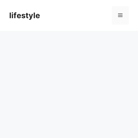
컨
텐
lifestyle
메
츠
로
뉴
건
너
뛰
기