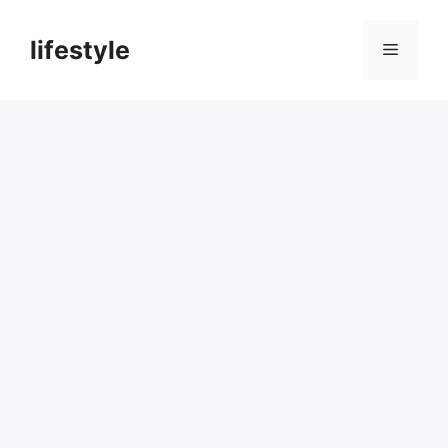
컨
텐
lifestyle
메
츠
로
뉴
건
너
뛰
기